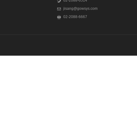
02-2088-6514
jisang@gowsys.com
02-2088-6667