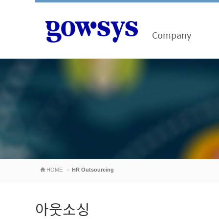
Company
HOME
HR Outsourcing
아웃소싱