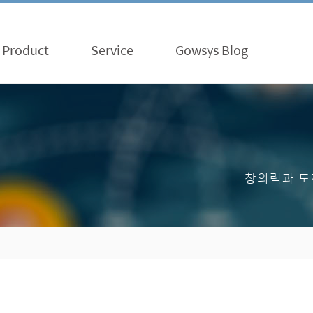
Product
Service
Gowsys Blog
창의력과 도