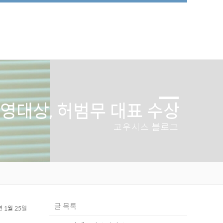
 경영대상, 허범무 대표 수상
고우시스 블로그
글 목록
년 1월 25일