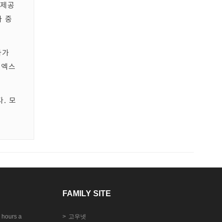
 제공
아 중
아가
코엑스
. 모
FAMILY SITE
 hours a
고우넷